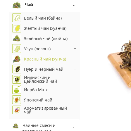
Чай
Белый чай (байча)
Жёлтый чай (хуанча)
Зелёный чай (люйча)
Улун (оолонг)
Красный чай (хунча)
Пуэр и чёрный чай
Индийский и
цейлонский чай
Йерба Мате
Японский чай
Ароматизированный
чай
Чайные смеси и