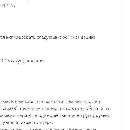
период.
ется использовать следующие рекомендации:
10-15 секунд дольше.
ми. Его можно пить как в чистом виде, так и с
, способствует улучшению настроения, обладает в
мний период, в одиночестве или в кругу друзей.
унов, а также шу пуэра.
ые сложно спутать с другими сортами. Богат