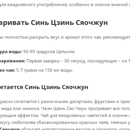
для ежедневного употребления, особенно в осенне-зимний 
варивать Синь Цзинь Сяочжун
бы полностью раскрыть вкус и аромат этого чая, рекоменду
ура воды:
90-95 градусов Цельсия.
варивания:
Первая заварка – 30 секунд, последующие – на 
о чая:
5-7 грамм на 150 мл воды.
четается Синь Цзинь Сяочжун
красно сочетается с различными десертами, фруктами и ореха
меда или лимона. Чжэн Шань Сяо Чжун прогревает все тело
ующим эффектом. Чай для ежедневных чаепитий в осенне-зи
вкусу любителям сбалансированных красных чаев, темных ул
 Сяочжун
обладает неповторимым вкусом и ароматом, котор