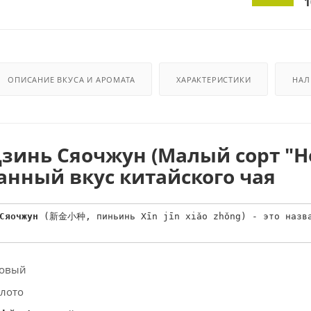
1
ОПИСАНИЕ ВКУСА И АРОМАТА
ХАРАКТЕРИСТИКИ
НАЛ
зинь Сяочжун (Малый сорт "Но
нный вкус китайского чая
Сяочжун
 (新金小种, пиньинь Xīn jīn xiǎo zhǒng) - это назва
новый
олото