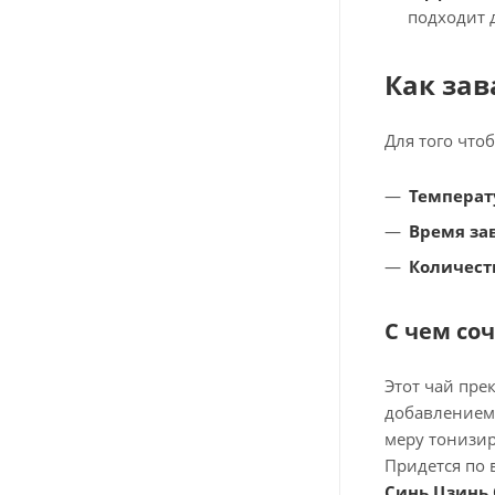
подходит 
Как за
Для того что
Температ
Время за
Количеств
С чем со
Этот чай пре
добавлением 
меру тонизир
Придется по 
Синь Цзинь