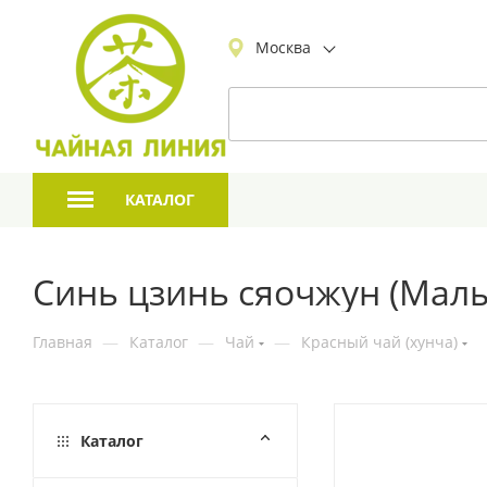
Москва
КАТАЛОГ
Синь цзинь сяочжун (Малы
Главная
—
Каталог
—
Чай
—
Красный чай (хунча)
Каталог