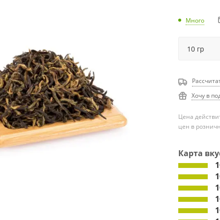
Много
Рассчита
Хочу в по
Цена действит
цен в рознич
Карта вку
1
1
1
1
1