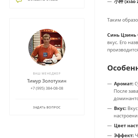
小种
(xiǎo 
Таким образо
Синь Цзинь
вкус. Его на
производитс
Особен
ВАШ МЕНЕДЖЕР
Тимур Золотухин
Аромат:
С
+7 (995) 384-08-08
После зав
доминант
Вкус:
Вкус
ЗАДАТЬ ВОПРОС
настроени
Цвет наст
Эффект:
Ч