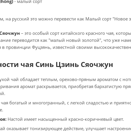
zhǒng)
- малый сорт
м, на русский это можно перевести как Малый сорт "Новое з
 Сяочжун
– это особый сорт китайского красного чая, кото
звание переводится как "малый новый золотой", что уже наме
я в провинции Фуцзянь, известной своими высококачестве
ности чая Синь Цзинь Сяочжун
ухой чай обладает теплым, орехово-пряным ароматом с нотк
аривания аромат раскрывается, приобретая бархатистую пря
ой.
 чая богатый и многогранный, с легкой сладостью и приятн
е.
оя:
Настой имеет насыщенный красно-коричневый цвет.
ай оказывает тонизирующее действие, улучшает настроение