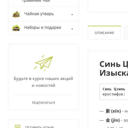
травяные чаи
Чайная утварь
Наборы и подарки
ОПИСАНИЕ
Синь Ц
Изыска
Будьте в курсе наших акций
и новостей
Синь Цзинь 
ероглифов:
ПОДПИСАТЬСЯ
新
(xīn)
- 
金
(jīn)
- з
Оставить отзыв