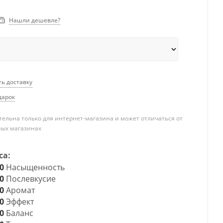
Нашли дешевле?
ть доставку
дарок
ельна только для интернет-магазина и может отличаться от
ных магазинах
са:
0
Насыщенность
0
Послевкусие
0
Аромат
0
Эффект
0
Баланс