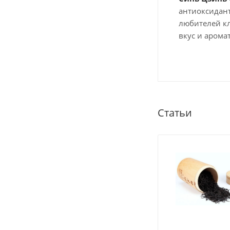
антиоксидант
любителей кл
вкус и арома
Статьи