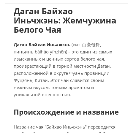
Даган Байхао
Иньчжэнь: Жемчужина
Белого Чая
Даган Байхао Иньчжэнь
(кит. 白毫银针,
пиньинь báiháo yínzhēn) – это один из самых
изысканных и ценных сортов белого чая,
произрастающий в горной местности Даган,
расположенной в округе Фуань провинции
Фуцзянь, Китай. Этот чай славится своим
нежным вкусом, тонким ароматом и
уникальной внешностью.
Происхождение и название
Название чая "Байхао Иньчжэнь" переводится