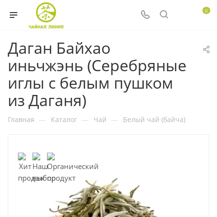
0
Даган Байхао
иньчжэнь (Серебряные
иглы с белым пушком
из Даганя)
Главная
—
Каталог
—
Чай
—
Белый чай (байча)