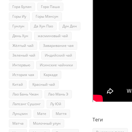
Гора Булан
Гора Паша
Горы Иу
Горы Мэнсун
Гунлун
Да Хун Пао
Дун Дин
Дянь Хун
жасминовый чай
Жёлтый чай
Заваривание чая
Зеленый чай
Индийский чай
Интервью
Исинские чайники
История чая
Каркаде
Китай
Красный чай
Лао Бань Чжан
Лао Мань Э
Лапсанг Сушонг
Лу Юй
Лунцзин
Мате
Маття
Теги
Матча
Молочный улун