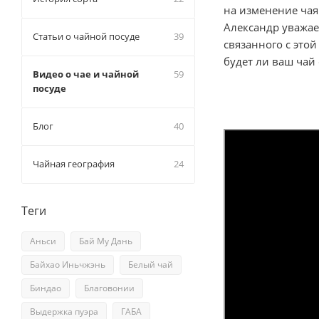
на изменение чая
Александр уважае
Статьи о чайной посуде
39
связанного с это
будет ли ваш чай
Видео о чае и чайной
59
посуде
Блог
40
Чайная география
24
Теги
Аньси
Бай Му Дань
Байхао Иньчжэнь
Белый чай
Биндао
Благовонии
Выдержка пуэра
ГАБА