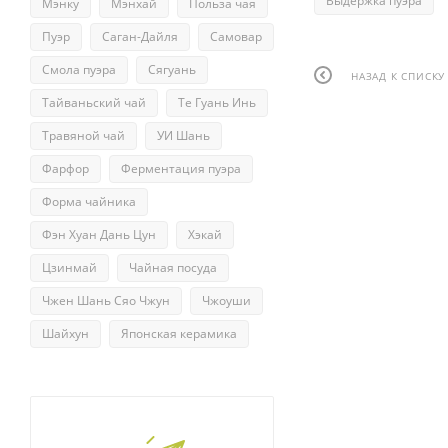
Выдержка пуэра
Мэнку
Мэнхай
Польза чая
Пуэр
Саган-Дайля
Самовар
Смола пуэра
Сягуань
НАЗАД К СПИСКУ
Тайваньский чай
Те Гуань Инь
Травяной чай
УИ Шань
Фарфор
Ферментация пуэра
Форма чайника
Фэн Хуан Дань Цун
Хэкай
Цзинмай
Чайная посуда
Чжен Шань Сяо Чжун
Чжоуши
Шайхун
Японская керамика