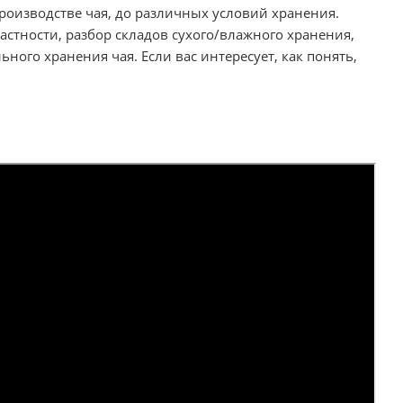
роизводстве чая, до различных условий хранения.
стности, разбор складов сухого/влажного хранения,
ного хранения чая. Если вас интересует, как понять,