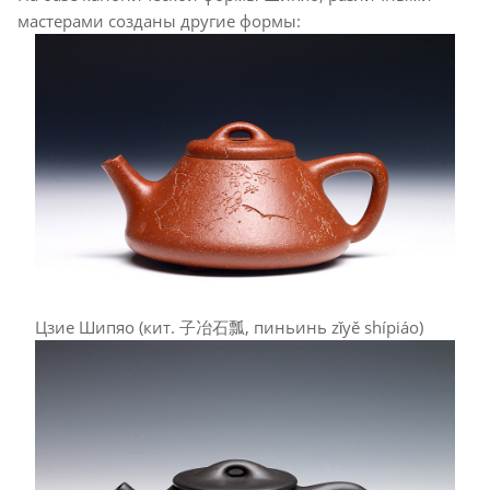
мастерами созданы другие формы:
Цзие Шипяо (кит. 子冶石瓢, пиньинь zǐyě shípiáo)