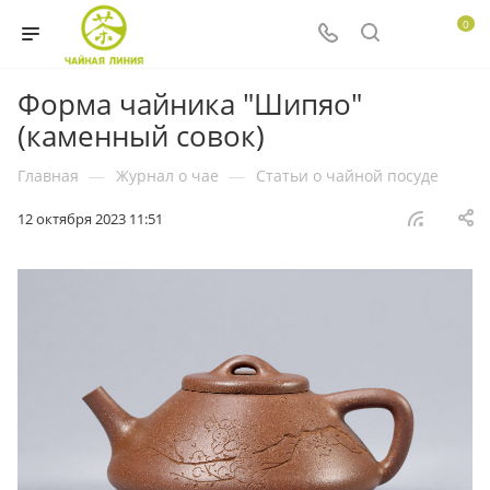
0
Форма чайника "Шипяо"
(каменный совок)
Главная
—
Журнал о чае
—
Статьи о чайной посуде
12 октября 2023 11:51