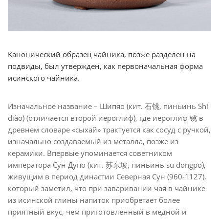
Канонический образец чайника, позже разделен на
подвиды, был утвержден, как первоначальная форма
исинского чайника.
Изначальное название – Шипяо (кит. 石铫, пиньинь Shí
diào) (отличается второй иероглиф), где иероглиф 铫 в
древнем словаре «сыхай» трактуется как сосуд с ручкой,
изначально создаваемый из металла, позже из
керамики. Впервые упоминается советником
императора Сун Дупо (кит. 苏东坡, пиньинь sū dōngpō),
живущим в период династии Северная Сун (960-1127),
который заметил, что при заваривании чая в чайнике
из исинской глины напиток приобретает более
приятный вкус, чем приготовленный в медной и