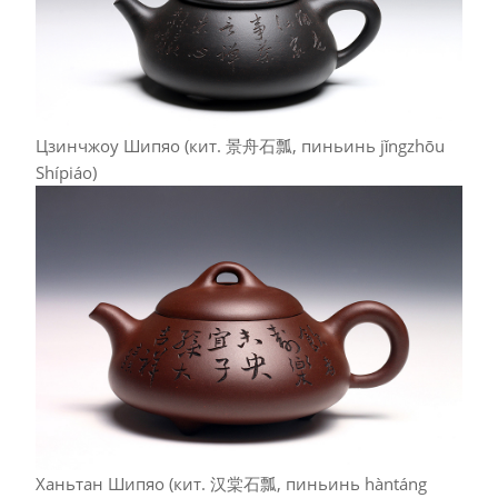
Цзинчжоу Шипяо (кит. 景舟石瓢, пиньинь jǐngzhōu
Shípiáo)
Ханьтан Шипяо (кит. 汉棠石瓢, пиньинь hàntáng