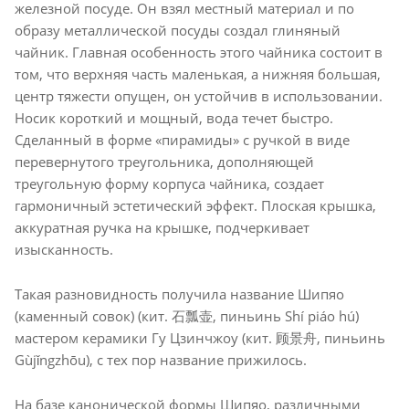
железной посуде. Он взял местный материал и по
образу металлической посуды создал глиняный
чайник. Главная особенность этого чайника состоит в
том, что верхняя часть маленькая, а нижняя большая,
центр тяжести опущен, он устойчив в использовании.
Носик короткий и мощный, вода течет быстро.
Сделанный в форме «пирамиды» с ручкой в виде
перевернутого треугольника, дополняющей
треугольную форму корпуса чайника, создает
гармоничный эстетический эффект. Плоская крышка,
аккуратная ручка на крышке, подчеркивает
изысканность.
Такая разновидность получила название Шипяо
(каменный совок) (кит. 石瓢壶, пиньинь Shí piáo hú)
мастером керамики Гу Цзинчжоу (кит. 顾景舟, пиньинь
Gùjǐngzhōu), с тех пор название прижилось.
На базе канонической формы Шипяо, различными