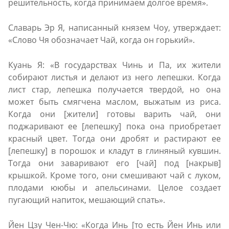
решительность, когда принимаем долгое время».
Славарь Эр Я, написанный князем Чоу, утверждает:
«Слово Чя обозначает Чай, когда он горький».
Куань Я: «В государствах Чинь и Па, их жители
собирают листья и делают из него лепешки. Когда
лист стар, лепешка получается твердой, но она
может быть смягчена маслом, выжатым из риса.
Когда они [жители] готовы варить чай, они
поджаривают ее [лепешку] пока она приобретает
красный цвет. Тогда они дробят и растирают ее
[лепешку] в порошок и кладут в глиняный кувшин.
Тогда они заваривают его [чай] под [накрыв]
крышкой. Кроме того, они смешивают чай с луком,
плодами ююбы и апельсинами. Целое создает
пугающий напиток, мешающий спать».
Йен Цзу Чен-Чю: «Когда Инь [то есть Йен Инь или