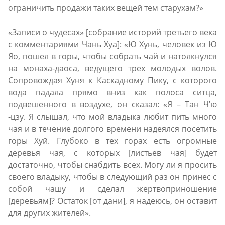
ограничить продажи таких вещей тем старухам?»
«Записи о чудесах» [собрание историй третьего века
с комментариями Чань Хуа]: «Ю Хунь, человек из Ю
Яо, пошел в горы, чтобы собрать чай и натолкнулся
на монаха-даоса, ведущего трех молодых волов.
Сопровождая Хуня к Каскадному Пику, с которого
вода падала прямо вниз как полоса ситца,
подвешенного в воздухе, он сказал: «Я – Тан Ч’ю
-цзу. Я слышал, что мой владыка любит пить много
чая и в течение долгого времени надеялся посетить
горы Хуй. Глубоко в тех горах есть огромные
деревья чая, с которых [листьев чая] будет
достаточно, чтобы снабдить всех. Могу ли я просить
своего владыку, чтобы в следующий раз он принес с
собой чашу и сделал жертвоприношение
[деревьям]? Остаток [от дани], я надеюсь, он оставит
для других жителей».