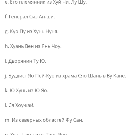
e. Его племянник из Хуй Чи, Лу Шу.
f. Генерал Сиэ Ан-ши.
g. Куо Пу из Хунь Нуня.
h. Хуань Вен из Янь Чоу.
i. Дворянин Ту Ю.
j. Буддист Яо Пей-Куо из храма Сяо Шань в Ву Кане.
k. Ю Хунь из Ю Яо.
l. Ся Хоу-кай.
m. Из северных областей Фу Сан.
n. Хунь Чун-чу из Тань Яня.