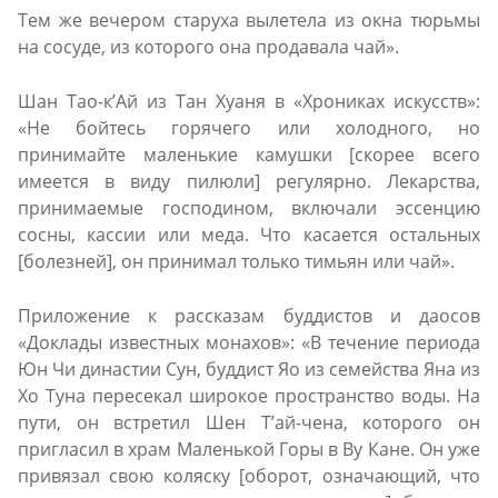
Тем же вечером старуха вылетела из окна тюрьмы
на сосуде, из которого она продавала чай».
Шан Тао-к’Aй из Тан Хуаня в «Хрониках искусств»:
«Не бойтесь горячего или холодного, но
принимайте маленькие камушки [скорее всего
имеется в виду пилюли] регулярно. Лекарства,
принимаемые господином, включали эссенцию
сосны, кассии или меда. Что касается остальных
[болезней], он принимал только тимьян или чай».
Приложение к рассказам буддистов и даосов
«Доклады известных монахов»: «В течение периода
Юн Чи династии Сун, буддист Яо из семейства Яна из
Хо Тунa пересекал широкое пространство воды. На
пути, он встретил Шен T’aй-ченa, которого он
пригласил в храм Маленькой Горы в Ву Канe. Он уже
привязал свою коляску [оборот, означающий, что