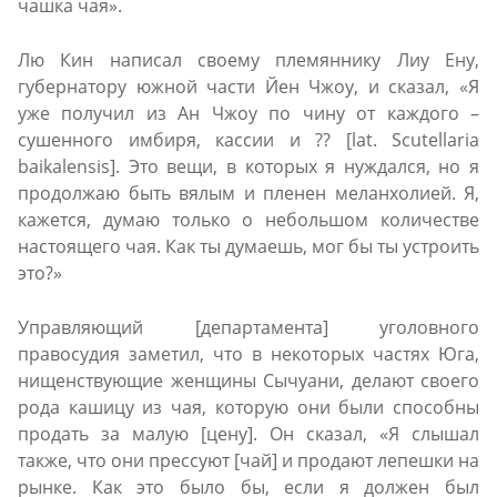
чашка чая».
Лю Кин написал своему племяннику Лиу Енy,
губернатору южной части Йен Чжоу, и сказал, «Я
уже получил из Ан Чжоу по чину от каждого –
сушенного имбиря, кассии и ?? [lat. Scutellaria
baikalensis]. Это вещи, в которых я нуждался, но я
продолжаю быть вялым и пленен меланхолией. Я,
кажется, думаю только о небольшом количестве
настоящего чая. Как ты думаешь, мог бы ты устроить
это?»
Управляющий [департамента] уголовного
правосудия заметил, что в некоторых частях Юга,
нищенствующие женщины Сычуани, делают своего
рода кашицу из чая, которую они были способны
продать за малую [цену]. Он сказал, «Я слышал
также, что они прессуют [чай] и продают лепешки на
рынке. Как это было бы, если я должен был