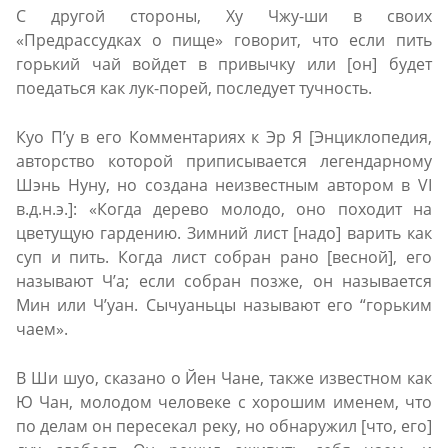
С другой стороны, Ху Чжу-ши в своих
«Предрассудках о пище» говорит, что если пить
горький чай войдет в привычку или [он] будет
поедаться как лук-порей, последует тучность.
Куо П’у в его Комментариях к Эр Я [Энциклопедия,
авторство которой приписывается легендарному
Шэнь Нуну, но создана неизвестным автором в VI
в.д.н.э.]: «Когда дерево молодо, оно походит на
цветущую гардению. Зимний лист [надо] варить как
суп и пить. Когда лист собран рано [весной], его
называют Ч’а; если собран позже, он называется
Mин или Ч’уан. Сычуаньцы называют его “горьким
чаем».
В Ши шуо, сказано о Йен Чане, также известном как
Ю Чaн, молодом человеке с хорошим именем, что
по делам он пересекал реку, но обнаружил [что, его]