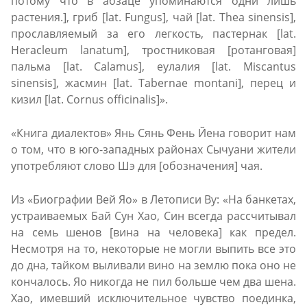
потому что в абзаце упоминаются одни лишь
растения.], гриб [lat. Fungus], чай [lat. Thea sinensis],
прославляемый за его легкость, пастернак [lat.
Heracleum lanatum], тростниковая [ротанговая]
пальма [lat. Calamus], еулалия [lat. Miscantus
sinensis], жасмин [lat. Tabernae montani], перец и
кизил [lat. Cornus officinalis]».
«Книга диалектов» Янь Сянь Фень Йена говорит нам
о том, что в юго-западных районах Сычуани жители
употребляют слово Шэ для [обозначения] чая.
Из «Биографии Вей Яо» в Летописи Ву: «На банкетах,
устраиваемых Бай Сун Хао, Син всегда рассчитывал
на семь шенов [вина на человека] как предел.
Несмотря на то, некоторые не могли выпить все это
до дна, тайком выливали вино на землю пока оно не
кончалось. Яо никогда не пил больше чем двa шенa.
Хао, имевший исключительное чувство поединка,