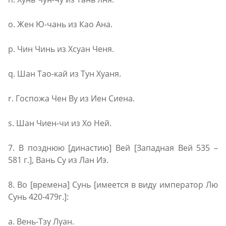
o. Жен Ю-чань из Као Ана.
p. Чин Чинь из Хсуан Ченя.
q. Шан Тао-кай из Тун Хуаня.
r. Госпожа Чен Ву из Иен Сиена.
s. Шан Чиен-чи из Хо Ней.
7. В позднюю [династию] Вей [Западная Вей 535 –
581 г.], Вань Су из Лан Иэ.
8. Во [времена] Сунь [имеется в виду император Лю
Сунь 420-479г.]:
a. Вень-Тзу Луан.