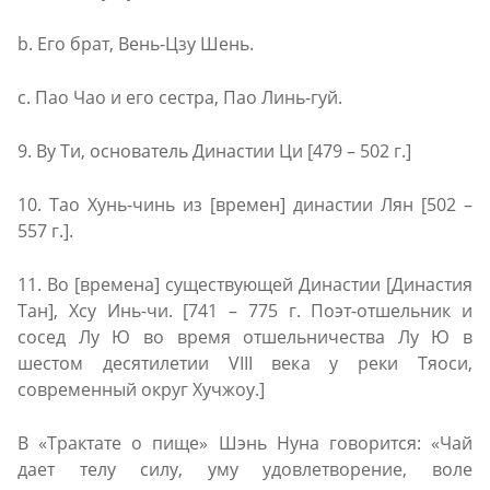
b. Его брат, Вень-Цзу Шень.
c. Пао Чао и его сестра, Пао Линь-гуй.
9. Ву Ти, основатель Династии Ци [479 – 502 г.]
10. Тао Хунь-чинь из [времен] династии Лян [502 –
557 г.].
11. Вo [времена] существующей Династии [Династия
Тан], Хсу Инь-чи. [741 – 775 г. Поэт-отшельник и
сосед Лу Ю во время отшельничества Лу Ю в
шестом десятилетии VIII века у реки Тяоси,
современный округ Хучжоу.]
В «Трактате о пище» Шэнь Нyна говорится: «Чай
дает телу силу, уму удовлетворение, воле