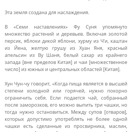
Эта земля создана для наслаждения.
В «Семи наставлениях» Фу Суня упомянуто
множество растений и деревьев. Включая золотой
персик, яблоки дикой яблони, хурму из Ч’и, каштан
из Йена, желтую грушу из Хуан Яня, красный
апельсин из Ву Шаня, белый сахар из крайнего
запада [вне пределов Китая] и чаи [множественное
число] из южных и центральных областей [Китая].
Хун Чун-чу говорит, «Когда пища является в высшей
степени холодной или горячей, нужно покорно
ограничить себя. Если подается чай, собранный
после заморозков, его можно выпить три чашки, но
тогда нужно остановиться. Между супов [отваров],
которых допустимо употреблять не более одной
чашки есть сделанные из просвирника, маслин,