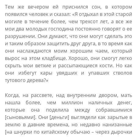
Тем же вечером ей приснился сон, в котором
появился человек и сказал: «Я отдыхал в этой старой
могиле в течение более, чем трехсот лет, а все же
мои два молодых господина постоянно говорят о ее
разрушении. Они думают, что они могут сделать это
и таким образом защитить друг друга, в то время как
они наслаждаются моим хорошим чаем, который
вырос на этом кладбище. Хорошо, они смогут легко
скрыть мои ветхие и рассыпающиеся кости. Но как
они избегут кары увядших и упавших стволов
тутового дерева?»
Когда, на рассвете, над внутренним двором, мать
нашла более, чем миллион наличных денег,
которые она поделила между собравшимися
[сыновьями]. Они [деньги] выглядели как зарытые в
землю в давние времена, но недавно нанизанные
[на шнурки по китайскому обычаю – через дырочки