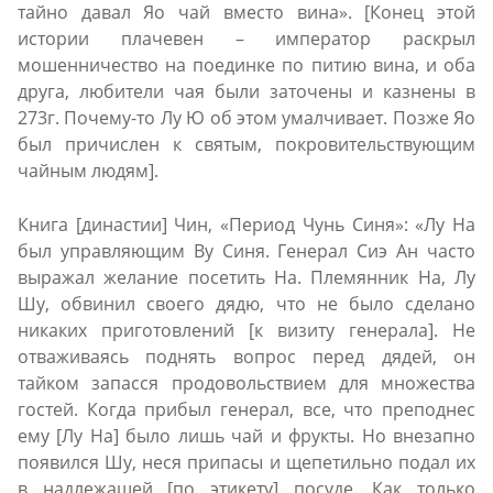
тайно давал Яо чай вместо вина». [Конец этой
истории плачевен – император раскрыл
мошенничество на поединке по питию вина, и оба
друга, любители чая были заточены и казнены в
273г. Почему-то Лу Ю об этом умалчивает. Позже Яо
был причислен к святым, покровительствующим
чайным людям].
Книга [династии] Чин, «Период Чунь Синя»: «Лу На
был управляющим Ву Синя. Генерал Сиэ Ан часто
выражал желание посетить На. Племянник На, Лу
Шу, обвинил своего дядю, что не было сделано
никаких приготовлений [к визиту генерала]. Не
отваживаясь поднять вопрос перед дядей, он
тайком запасся продовольствием для множества
гостей. Когда прибыл генерал, все, что преподнес
ему [Лу На] было лишь чай и фрукты. Но внезапно
появился Шу, неся припасы и щепетильно подал их
в надлежащей [по этикету] посуде. Как только