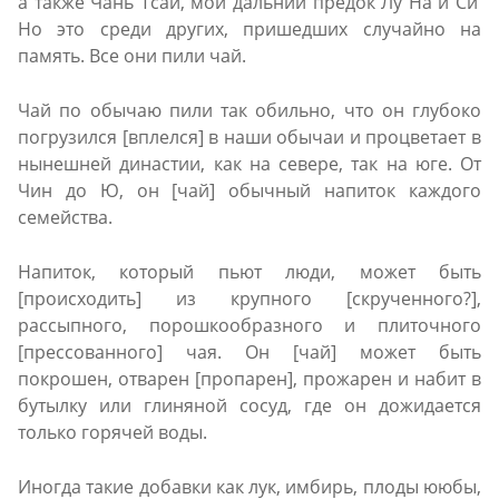
а также Чань Тсай, мой дальний предок Лу На и Си’
Но это среди других, пришедших случайно на
память. Все они пили чай.
Чай по обычаю пили так обильно, что он глубоко
погрузился [вплелся] в наши обычаи и процветает в
нынешней династии, как на севере, так на юге. От
Чин до Ю, он [чай] обычный напиток каждого
семейства.
Напиток, который пьют люди, может быть
[происходить] из крупного [скрученного?],
рассыпного, порошкообразного и плиточного
[прессованного] чая. Он [чай] может быть
покрошен, отварен [пропарен], прожарен и набит в
бутылку или глиняной сосуд, где он дожидается
только горячей воды.
Иногда такие добавки как лук, имбирь, плоды ююбы,