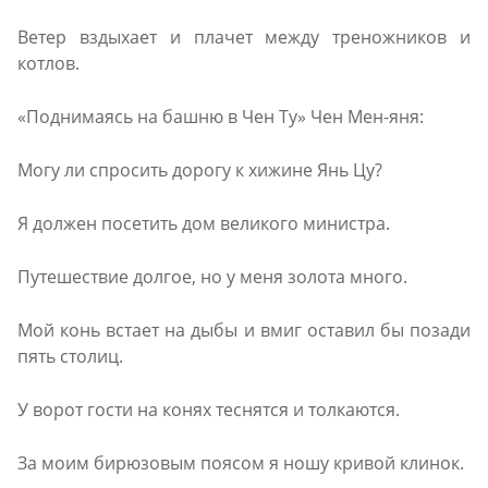
Ветер вздыхает и плачет между треножников и
котлов.
«Поднимаясь на башню в Чен Ту» Чен Мен-яня:
Могу ли спросить дорогу к хижине Янь Цу?
Я должен посетить дом великого министра.
Путешествие долгое, но у меня золота много.
Мой конь встает на дыбы и вмиг оставил бы позади
пять столиц.
У ворот гости на конях теснятся и толкаются.
За моим бирюзовым поясом я ношу кривой клинок.