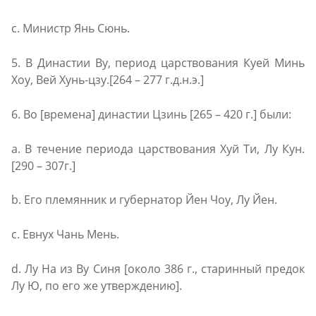
c. Министр Янь Сюнь.
5. В Династии Ву, период царствования Куей Минь
Xоу, Вей Хунь-цзу.[264 – 277 г.д.н.э.]
6. Вo [времена] династии Цзинь [265 – 420 г.] были:
a. В течение периода царствования Хуй Ти, Лy Кун.
[290 – 307г.]
b. Его племянник и губернатор Йен Чоу, Лy Йен.
c. Евнух Чань Мень.
d. Лу На из Ву Синя [около 386 г., старинный предок
Лу Ю, по его же утверждению].