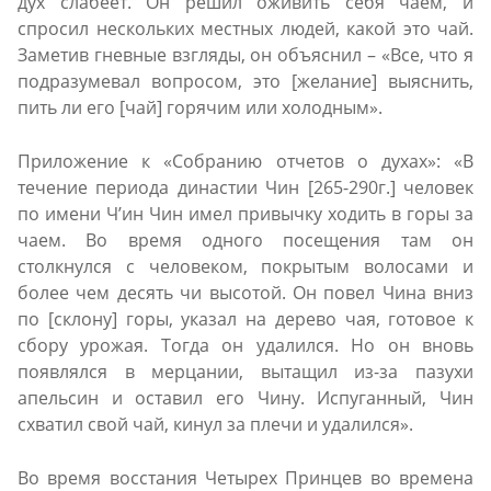
дух слабеет. Он решил оживить себя чаем, и
спросил нескольких местных людей, какой это чай.
Заметив гневные взгляды, он объяснил – «Все, что я
подразумевал вопросом, это [желание] выяснить,
пить ли его [чай] горячим или холодным».
Приложение к «Собранию отчетов о духах»: «В
течение периода династии Чин [265-290г.] человек
по имени Ч’ин Чин имел привычку ходить в горы за
чаем. Во время одного посещения там он
столкнулся с человеком, покрытым волосами и
более чем десять чи высотой. Он повел Чинa вниз
по [склону] горы, указал на дерево чая, готовое к
сбору урожая. Тогда он удалился. Но он вновь
появлялся в мерцании, вытащил из-за пазухи
апельсин и оставил его Чину. Испуганный, Чин
схватил свой чай, кинул за плечи и удалился».
Во время восстания Четырех Принцев во времена