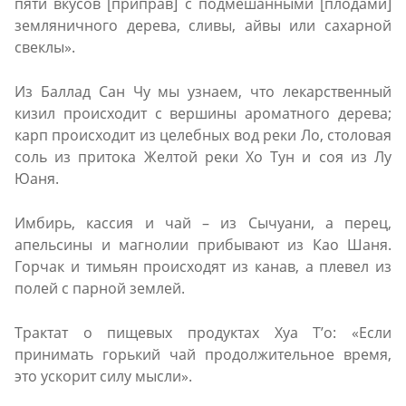
пяти вкусов [приправ] с подмешанными [плодами]
земляничного дерева, сливы, айвы или сахарной
свеклы».
Из Баллад Сан Чу мы узнаем, что лекарственный
кизил происходит с вершины ароматного дерева;
карп происходит из целебных вод реки Ло, столовая
соль из притока Желтой реки Хо Тун и соя из Лу
Юаня.
Имбирь, кассия и чай – из Сычуани, а перец,
апельсины и магнолии прибывают из Као Шаня.
Горчак и тимьян происходят из канав, а плевел из
полей с парной землей.
Трактат о пищевых продуктах Хуа Т’о: «Если
принимать горький чай продолжительное время,
это ускорит силу мысли».