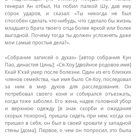
генерал Ан отбыл, На побил палкой Шу, дав ему
сорок ударов, и сказал: «Ты никогда не был
способен сделать что-нибудь, что сделало бы жизнь
младшего брата твоего отца более яркой или более
выгодной. Почему тогда ты должен усложнять даже
мои самые простые дела?».
«Собрание записей о духах» [автор собрания Кун
Пао, династия Цинь]: «Ся-Хоу [двойное родовое имя]
Ккай К’кэй умер после болезни. Один из его близких
членов семейства, чье имя было Ся-Хоу, последовал
за ним в мир духов для расследования. Он
потребовал своего коня и собирался отъезжать,
когда тоже заболел. Его жена, надев головной убор
и верхнюю одежду [в знак скорби и ожидания
скорых похорон], пришла сидеть при нем; когда он
пришел в себя, он был в своей кровати у западной
стены [дома]. Первое, о чем он попросил, это была