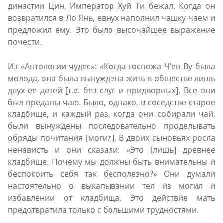
династии Цин, Император Хуй Ти бежал. Когда он
возвратился в Ло Янь, евнух наполнил чашку чаем и
предложил ему. Это было высочайшее выражение
почести.
Из «Антологии чудес»: «Когда госпожа Ч’ен Ву была
молода, она была вынуждена жить в обществе лишь
двух ее детей [т.е. без слуг и придворных]. Все они
был преданы чаю. Было, однако, в соседстве старое
кладбище, и каждый раз, когда они собирали чай,
были вынуждены последовательно проделывать
обряды почитания [могил]. В двоих сыновьях росла
ненависть и они сказали: «Это [лишь] древнее
кладбище. Почему мы должны быть внимательны и
беспокоить себя так бесполезно?» Они думали
настоятельно о выкапывании тел из могил и
избавлении от кладбища. Это действие мать
предотвратила только с большими трудностями.