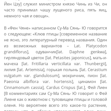
Йен Цзу] служил министром князю Чинь из Чи, он
часто принимал чашу лущеного риса, пять яиц,
немного чая и овощи».
В «Фен Чяне» написанном Су-Ма Сянь- Ю говорится
о следующем: «Клюв птицы [современное название
не ясно, это литературный перевод названия. Один
из возможных вариантов – Lat. Platycodon
grandiflorus], одуванчик[lat. Daphne genkwa],
гирляндовый цветок [lat. Petasites japonicus], мать-и-
мачеха [lat. Fritillaria verticillata var. Thunbergii],
лилия [lat. Artemisia], горькая полынь [lat. Cerastium
vulgatum var. glandulosum], мокричник, пион [lat.
Paeonia albiflora var. hortensis], цинамон [lat.
Cinnamonum cassia], Cardus Crispus [lat.], Фей Лиен
[В комментариях сам Су-Ма Сянь- Ю говорит о Фей
Лиене как о животном с туловищем птицы и головой
оленя. Но вероятнее всего это какое-то растение,