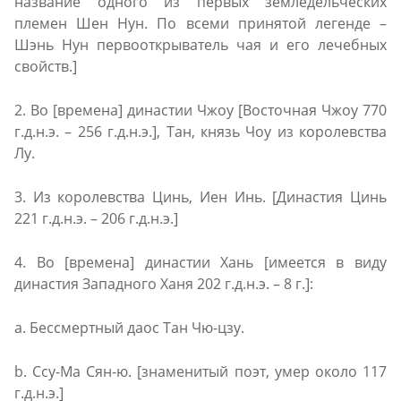
название одного из первых земледельческих
племен Шен Нун. По всеми принятой легенде –
Шэнь Нун первооткрыватель чая и его лечебных
свойств.]
2. Во [времена] династии Чжоу [Восточная Чжоу 770
г.д.н.э. – 256 г.д.н.э.], Тан, князь Чоу из королевства
Лу.
3. Из королевства Цинь, Иен Инь. [Династия Цинь
221 г.д.н.э. – 206 г.д.н.э.]
4. Во [времена] династии Хань [имеется в виду
династия Западного Ханя 202 г.д.н.э. – 8 г.]:
a. Бессмертный даос Тан Чю-цзу.
b. Ссу-Ма Сян-ю. [знаменитый поэт, умер около 117
г.д.н.э.]