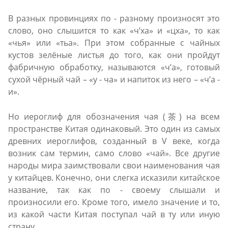
В разных провинциях по - разному произносят это
слово, оно слышится то как «ч’ха» и «цха», то как
«чья» или «тьа». При этом собранные с чайных
кустов зелёные листья до того, как они пройдут
фабричную обработку, называются «ч’а», готовый
сухой чёрный чай – «у - ча» и напиток из него – «ч’а -
и».
Но иероглиф для обозначения чая (茶) на всем
пространстве Китая одинаковый. Это один из самых
древних иероглифов, созданный в V веке, когда
возник сам термин, само слово «чай». Все другие
народы мира заимствовали свои наименования чая
у китайцев. Конечно, они слегка исказили китайское
название, так как по - своему слышали и
произносили его. Кроме того, имело значение и то,
из какой части Китая поступал чай в ту или иную
страну.