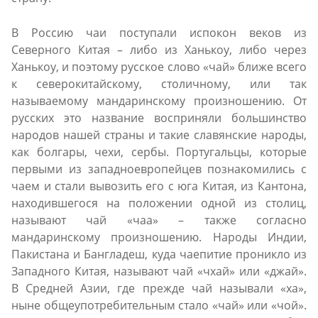
В Россию чаи поступали испокон веков из
Северного Китая – либо из Ханькоу, либо через
Ханькоу, и поэтому русское слово «чай» ближе всего
к северокитайскому, столичному, или так
называемому мандаринскому произношению. От
русских это название восприняли большинство
народов нашей страны и такие славянские народы,
как болгары, чехи, сербы. Португальцы, которые
первыми из западноевропейцев познакомились с
чаем и стали вывозить его с юга Китая, из Кантона,
находившегося на положении одной из столиц,
называют чай «чаа» – также согласно
мандаринскому произношению. Народы Индии,
Пакистана и Бангладеш, куда чаепитие проникло из
Западного Китая, называют чай «чхай» или «джай».
В Средней Азии, где прежде чай называли «ха»,
ныне общеупотребительным стало «чай» или «чой».