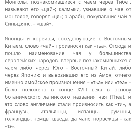
Монголы, познакомившиеся с чаем через Тибет,
называют его «цай»; калмыки, узнавшие о чае от
монголов, говорят «ця»; а арабы, покупавшие чай в
Синьцзяне, – «шай».
Японцы и корейцы, соседствующие с Восточным
Китаем, слово «чай» произносят как «тьа». Отсюда и
пошло наименование чая у большинства
европейских народов, впервые познакомившихся с
чаем либо через Юго - Восточный Китай, либо
через Японию и вывозивших его из Амоя, отчего
именно амойское произношение – «тьа» или «теа» –
было положено в конце XVIII века в основу
ботанического латинского названия чая (Thea), и
это слово англичане стали произносить как «ти», а
французы, итальянцы, испанцы, румыны,
голландцы, немцы, шведы, датчане, норвежцы – как
«тэ».