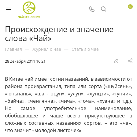
0
Происхождение и значение
слова «Чай»
Главная
—
Журнал о чае
—
Статьи о чае
28 декабря 2011 16:21
В Китае чай имеет сотни названий, в зависимости от
района произрастания, типа или сорта («шуйсянь»,
«юньнань», «ша - оцун», «улун», «лунцзи», «тунчи»,
«байча», «ченлянча», «чича», «точа», «хуача» и т.д.).
Но самое употребительное наименование,
обобщающее и чаще всего присутствующее в
сложных составных названиях сортов, – это «ча»,
что значит «молодой листочек».